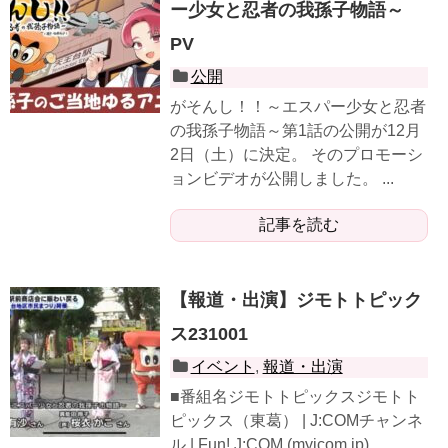
ー少女と忍者の我孫子物語～
PV
公開
がそんし！！～エスパー少女と忍者
の我孫子物語～第1話の公開が12月
2日（土）に決定。 そのプロモーシ
ョンビデオが公開しました。 ...
記事を読む
【報道・出演】ジモトトピック
ス231001
イベント
,
報道・出演
■番組名ジモトトピックスジモトト
ピックス（東葛） | J:COMチャンネ
ル | Fun! J:COM (myjcom.jp) ...