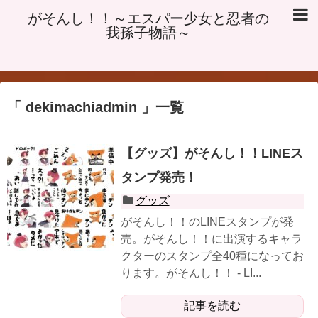
がそんし！！～エスパー少女と忍者の
我孫子物語～
dekimachiadmin
一覧
【グッズ】がそんし！！LINEス
タンプ発売！
グッズ
がそんし！！のLINEスタンプが発
売。がそんし！！に出演するキャラ
クターのスタンプ全40種になってお
ります。がそんし！！ - LI...
記事を読む