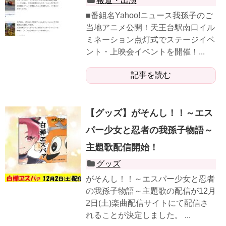
報道・出演
■番組名Yahoo!ニュース我孫子のご
当地アニメ公開！天王台駅南口イル
ミネーション点灯式でステージイベ
ント・上映会イベントを開催！...
記事を読む
【グッズ】がそんし！！～エス
パー少女と忍者の我孫子物語～
主題歌配信開始！
グッズ
がそんし！！～エスパー少女と忍者
の我孫子物語～主題歌の配信が12月
2日(土)楽曲配信サイトにて配信さ
れることが決定しました。 ...