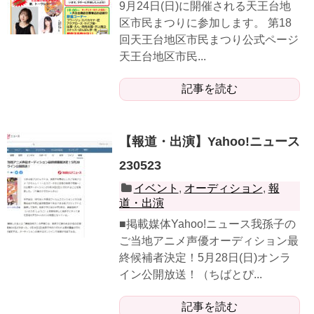
9月24日(日)に開催される天王台地
区市民まつりに参加します。 第18
回天王台地区市民まつり公式ページ
天王台地区市民...
記事を読む
【報道・出演】Yahoo!ニュース
230523
イベント
,
オーディション
,
報
道・出演
■掲載媒体Yahoo!ニュース我孫子の
ご当地アニメ声優オーディション最
終候補者決定！5月28日(日)オンラ
イン公開放送！（ちばとぴ...
記事を読む