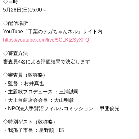
◇日時
5月28日(日)15:00～
◇配信場所
YouTube「千葉のテガちゃんネル」サイト内
https://youtube.com/live/5GLKtZSyXFQ
◇審査方法
審査員4名による評価結果で決定します
◇審査員（敬称略）
・監督 ：村井真也
・主題歌プロデュース ：三浦誠司
・天王台商店会会長 ：大山明彦
・NPO法人手賀沼フィルムコミッション ：甲斐俊光
◇特別ゲスト（敬称略）
・我孫子市長 ：星野順一郎