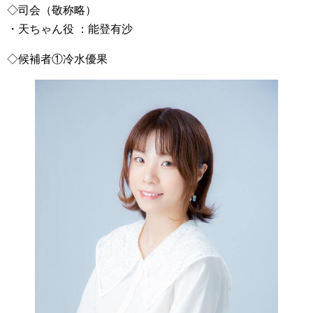
◇司会（敬称略）
・天ちゃん役 ：能登有沙
◇候補者①冷水優果